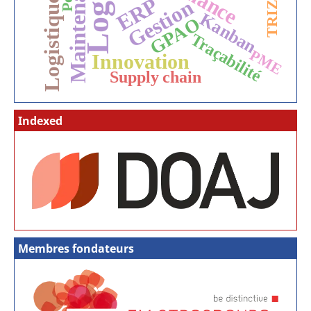
Logistique urbaine
Maintenance
ERP
Gestion
TRIZ
Kanban
GPAO
Traçabilité
PME
Innovation
Supply chain
Indexed
Membres fondateurs