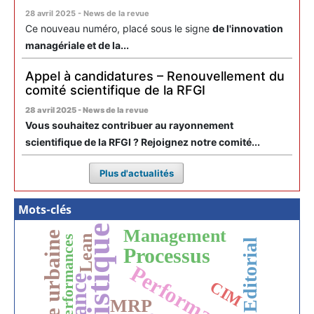
28 avril 2025 - News de la revue
Ce nouveau numéro, placé sous le signe
de l'innovation
managériale et de la...
Appel à candidatures – Renouvellement du
comité scientifique de la RFGI
28 avril 2025 - News de la revue
Vous souhaitez contribuer au rayonnement
scientifique de la RFGI ? Rejoignez notre comité...
Plus d'actualités
Mots-clés
Logistique
Management
Lean
Performances
Editorial
Processus
Performance
CIM
MRP