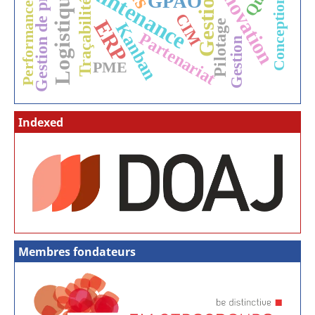
Gestion de projet
Maintenance
Innovation
Gestion
GPAO
Performances
Conception
Traçabilité
CIM
ERP
Pilotage
Kanban
Partenariat
Gestion
PME
Indexed
Membres fondateurs