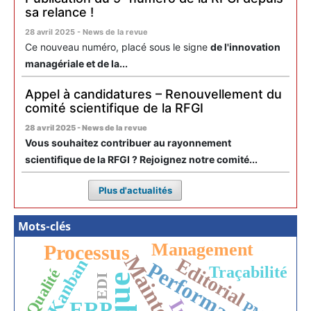
sa relance !
28 avril 2025 - News de la revue
Ce nouveau numéro, placé sous le signe
de l'innovation
managériale et de la...
Appel à candidatures – Renouvellement du
comité scientifique de la RFGI
28 avril 2025 - News de la revue
Vous souhaitez contribuer au rayonnement
scientifique de la RFGI ? Rejoignez notre comité...
Plus d'actualités
Mots-clés
Management
Processus
Editorial
Kanban
Performance
Traçabilité
Qualité
EDI
ERP