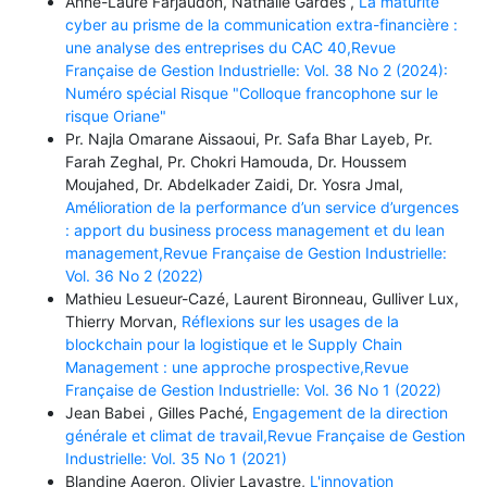
Anne-Laure Farjaudon, Nathalie Gardès ,
La maturité
cyber au prisme de la communication extra-financière :
une analyse des entreprises du CAC 40,Revue
Française de Gestion Industrielle: Vol. 38 No 2 (2024):
Numéro spécial Risque "Colloque francophone sur le
risque Oriane"
Pr. Najla Omarane Aissaoui, Pr. Safa Bhar Layeb, Pr.
Farah Zeghal, Pr. Chokri Hamouda, Dr. Houssem
Moujahed, Dr. Abdelkader Zaidi, Dr. Yosra Jmal,
Amélioration de la performance d’un service d’urgences
: apport du business process management et du lean
management,Revue Française de Gestion Industrielle:
Vol. 36 No 2 (2022)
Mathieu Lesueur-Cazé, Laurent Bironneau, Gulliver Lux,
Thierry Morvan,
Réflexions sur les usages de la
blockchain pour la logistique et le Supply Chain
Management : une approche prospective,Revue
Française de Gestion Industrielle: Vol. 36 No 1 (2022)
Jean Babei , Gilles Paché,
Engagement de la direction
générale et climat de travail,Revue Française de Gestion
Industrielle: Vol. 35 No 1 (2021)
Blandine Ageron, Olivier Lavastre,
L'innovation