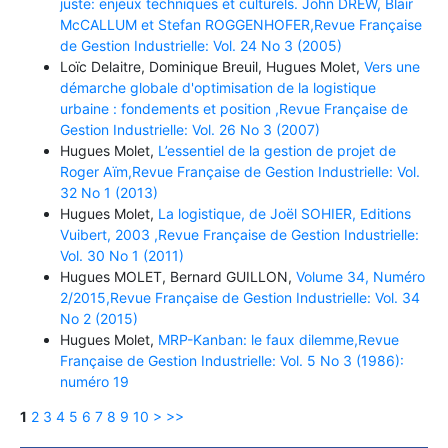
juste: enjeux techniques et culturels. John DREW, Blair
McCALLUM et Stefan ROGGENHOFER,Revue Française
de Gestion Industrielle: Vol. 24 No 3 (2005)
Loïc Delaitre, Dominique Breuil, Hugues Molet,
Vers une
démarche globale d'optimisation de la logistique
urbaine : fondements et position ,Revue Française de
Gestion Industrielle: Vol. 26 No 3 (2007)
Hugues Molet,
L’essentiel de la gestion de projet de
Roger Aïm,Revue Française de Gestion Industrielle: Vol.
32 No 1 (2013)
Hugues Molet,
La logistique, de Joël SOHIER, Editions
Vuibert, 2003 ,Revue Française de Gestion Industrielle:
Vol. 30 No 1 (2011)
Hugues MOLET, Bernard GUILLON,
Volume 34, Numéro
2/2015,Revue Française de Gestion Industrielle: Vol. 34
No 2 (2015)
Hugues Molet,
MRP-Kanban: le faux dilemme,Revue
Française de Gestion Industrielle: Vol. 5 No 3 (1986):
numéro 19
1
2
3
4
5
6
7
8
9
10
>
>>