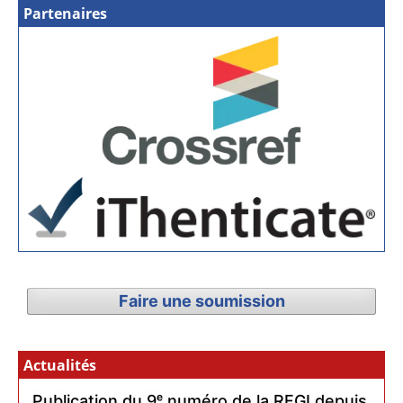
Partenaires
Faire une soumission
Actualités
Publication du 9ᵉ numéro de la RFGI depuis