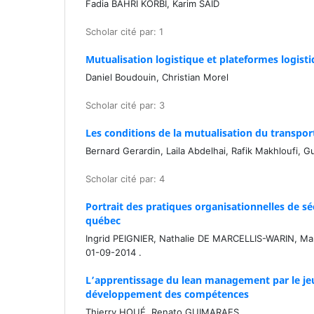
Fadia BAHRI KORBI, Karim SAID
Scholar cité par: 1
Mutualisation logistique et plateformes logist
Daniel Boudouin, Christian Morel
Scholar cité par: 3
Les conditions de la mutualisation du transpor
Bernard Gerardin, Laila Abdelhai, Rafik Makhloufi, Gu
Scholar cité par: 4
Portrait des pratiques organisationnelles de s
québec
Ingrid PEIGNIER, Nathalie DE MARCELLIS-WARIN, Ma
01-09-2014 .
L’apprentissage du lean management par le jeu 
développement des compétences
Thierry HOUÉ, Renato GUIMARAES