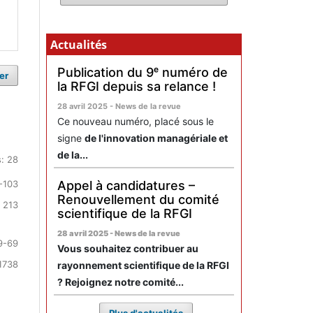
Actualités
Publication du 9ᵉ numéro de
er
la RFGI depuis sa relance !
28 avril 2025 - News de la revue
Ce nouveau numéro, placé sous le
signe
de l'innovation managériale et
de la...
: 28
Appel à candidatures –
-103
Renouvellement du comité
 213
scientifique de la RFGI
28 avril 2025 - News de la revue
9-69
Vous souhaitez contribuer au
1738
rayonnement scientifique de la RFGI
? Rejoignez notre comité...
Plus d'actualités