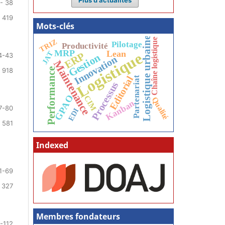
- 38
 419
Mots-clés
Logistique urbaine
Chaîne logistique
TRIZ
Pilotage
Productivité
MRP
Lean
JAT
Logistique
ERP
Gestion
4-43
Innovation
Maintenance
Performance
 918
Editorial
Partenariat
Processus
GPAO
CIM
Qualité
Kanban
7-80
EDI
 581
Indexed
1-69
 327
Membres fondateurs
-112