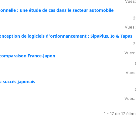
Vues:
onnelle : une étude de cas dans le secteur automobile
2
Vues:
onception de logiciels d’ordonnancement : SipaPlus, Io & Tapas
2
Vues:
e comparaison France-Japon
Vues:
u succès japonais
Vues:
1 - 17 de 17 élé