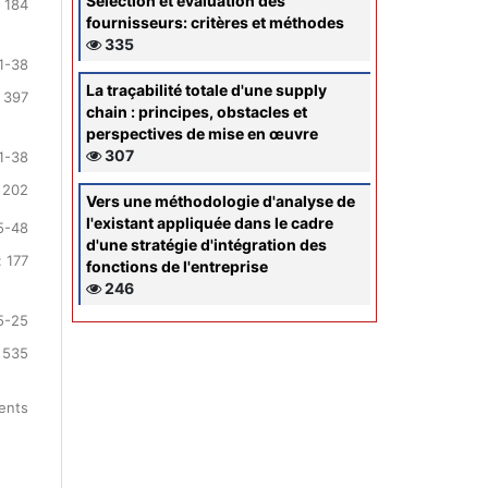
Sélection et évaluation des
 184
fournisseurs: critères et méthodes
335
1-38
La traçabilité totale d'une supply
 397
chain : principes, obstacles et
perspectives de mise en œuvre
307
1-38
 202
Vers une méthodologie d'analyse de
l'existant appliquée dans le cadre
5-48
d'une stratégie d'intégration des
 177
fonctions de l'entreprise
246
5-25
 535
ments