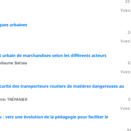
25 
Vues:
iques urbaines
2
Vues:
t urbain de marchandises selon les différents acteurs
illaume Battaia
6
Vues:
écurité des transporteurs routiers de matières dangereuses au
rtin TRÉPANIER
5
Vues:
: vers une évolution de la pédagogie pour faciliter le
91