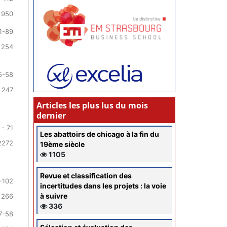
 950
1-89
 254
5-58
 247
Articles les plus lus du mois
dernier
 - 71
Les abattoirs de chicago à la fin du
2272
19ème siècle
1105
Revue et classification des
-102
incertitudes dans les projets : la voie
à suivre
 266
336
7-58