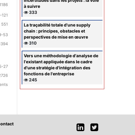
incertitudes dans les projets : la voie
1186
à suivre
333
-121
 551
La traçabilité totale d'une supply
chain : principes, obstacles et
9-53
perspectives de mise en œuvre
310
1394
Vers une méthodologie d'analyse de
l'existant appliquée dans le cadre
5-27
d'une stratégie d'intégration des
fonctions de l'entreprise
2726
245
ments
ontact