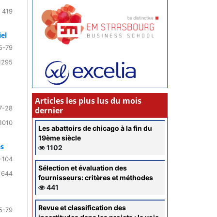
 419
iel
5-79
1295
Articles les plus lus du mois
7-28
dernier
1010
Les abattoirs de chicago à la fin du
19ème siècle
es
1102
-104
Sélection et évaluation des
 644
fournisseurs: critères et méthodes
441
Revue et classification des
5-79