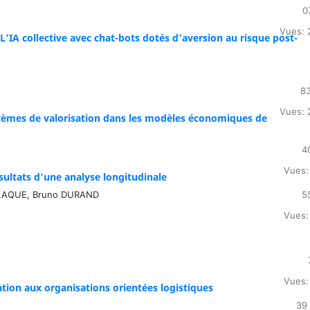
0
Vues: 
’IA collective avec chat-bots dotés d’aversion au risque post-
83
Vues: 
tèmes de valorisation dans les modèles économiques de
4
Vues:
sultats d'une analyse longitudinale
ELAQUE, Bruno DURAND
5
Vues:
Vues:
sation aux organisations orientées logistiques
39 