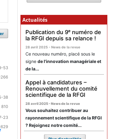
Actualités
Publication du 9ᵉ numéro de
er
la RFGI depuis sa relance !
28 avril 2025 - News de la revue
Ce nouveau numéro, placé sous le
signe
de l'innovation managériale et
9-53
de la...
1266
Appel à candidatures –
Renouvellement du comité
scientifique de la RFGI
5-38
28 avril 2025 - News de la revue
 810
Vous souhaitez contribuer au
7-23
rayonnement scientifique de la RFGI
? Rejoignez notre comité...
1629
e
Plus d'actualités