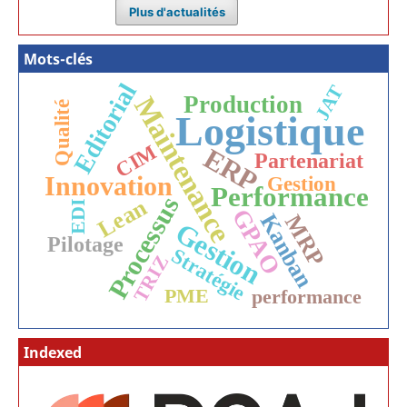
Plus d'actualités
Mots-clés
Editorial
JAT
Production
Maintenance
Qualité
Logistique
CIM
ERP
Partenariat
Innovation
Gestion
Performance
Processus
Lean
EDI
GPAO
Kanban
MRP
Gestion
Pilotage
Stratégie
TRIZ
PME
performance
Indexed