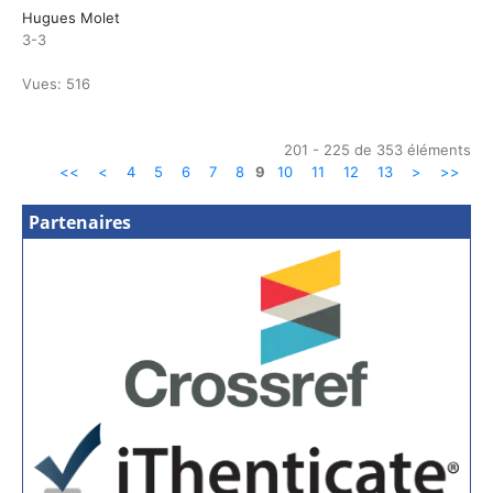
Hugues Molet
3-3
Vues: 516
201 - 225 de 353 éléments
<<
<
4
5
6
7
8
9
10
11
12
13
>
>>
Partenaires