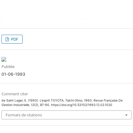
PDF
Publiée
01-06-1993
Comment citer
de Saint Lager, E. (1993). L’esprit TOYOTA, Taïchi Ohno, 1993.
Revue Française De
Gestion Industrielle
,
12
(2), 87–90. https://doi.org/10.53102/1993.12.02.1020
Formats de citations