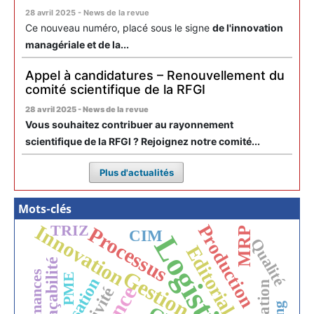
28 avril 2025 - News de la revue
Ce nouveau numéro, placé sous le signe
de l'innovation
managériale et de la...
Appel à candidatures – Renouvellement du
comité scientifique de la RFGI
28 avril 2025 - News de la revue
Vous souhaitez contribuer au rayonnement
scientifique de la RFGI ? Rejoignez notre comité...
Plus d'actualités
Mots-clés
Innovation
Production
TRIZ
Processus
MRP
CIM
Logistique
Qualité
Editorial
Traçabilité
Gestion
Performances
PME