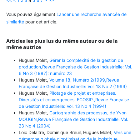
<<
<
1
2
3
4
5
6
7
>
>>
Vous pouvez également
Lancer une recherche avancée de
similarité
pour cet article.
Articles les plus lus du même auteur ou de la
même autrice
Hugues Molet,
Gérer la complexité de la gestion de
production,Revue Française de Gestion Industrielle: Vol.
6 No 3 (1987): numéro 23
Hugues Molet,
Volume 18, Numéro 2/1999,Revue
Française de Gestion Industrielle: Vol. 18 No 2 (1999)
Hugues Molet,
Pilotage de projet et entreprises.
Diversités et convergences. ECOSIP.,Revue Française
de Gestion Industrielle: Vol. 13 No 4 (1994)
Hugues Molet,
Cartographie des processus, de Yvon
MOUGIN,Revue Française de Gestion Industrielle: Vol.
23 No 4 (2004)
Loïc Delaitre, Dominique Breuil, Hugues Molet,
Vers une
démarche globale d'optimisation de la logistique