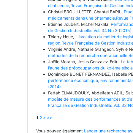
d'influence,Revue Française de Gestion Indus
Christel BROUILLETTE, Chantel BARIL,
Etud
médicaments dans une pharmacie,Revue Fran
Etienne Joubert, Michel Nakhla,
Performance
de Gestion Industrielle: Vol. 34 No 3 (2015)
Thierry Houé,
L'évolution du métier de logis
région,Revue Française de Gestion Industrie
Virginie Andre, Nathalie Grangeon, Sylvie N
méthodes de la recherche opérationnelle,Rev
Joëlle Morana, Jesus Gonzalez-Feliu,
Le tab
l'aune des préoccupations du xxième siècle,
Dominique BONET FERNANDEZ, Isabelle PE
performance économique, environnementale e
(2014)
Fettah ELMAJDOULY, Abdelfetah ADIL, S
modèle de mesure des performances et d’a
Française de Gestion Industrielle: Vol. 33 N
1
2
>
>>
Vous pouvez également
Lancer une recherche ava