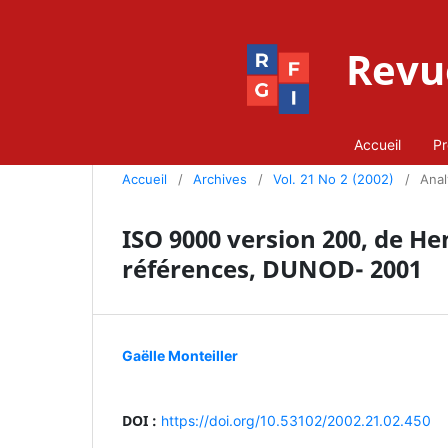
Revue
Accueil
Pr
Accueil
/
Archives
/
Vol. 21 No 2 (2002)
/
Anal
ISO 9000 version 200, de H
références, DUNOD- 2001
Gaëlle Monteiller
DOI :
https://doi.org/10.53102/2002.21.02.450