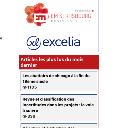
ce
s
Articles les plus lus du mois
dernier
Les abattoirs de chicago à la fin du
19ème siècle
1105
Revue et classification des
incertitudes dans les projets : la voie
à suivre
336