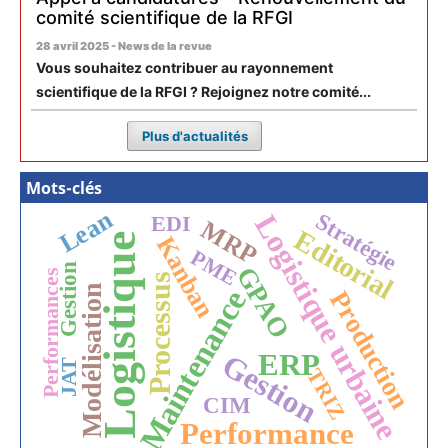
comité scientifique de la RFGI
28 avril 2025 - News de la revue
Vous souhaitez contribuer au rayonnement
scientifique de la RFGI ? Rejoignez notre comité...
Plus d'actualités
Mots-clés
Lean
Logistique urbaine
Stratégie
EDI
MRP
Editorial
Logistique
Kanban
PME
Gestion
GPAO
Performances
Processus
Modélisation
Maintenance
Production
ERP
Gestion
JAT
TRIZ
CIM
Performance