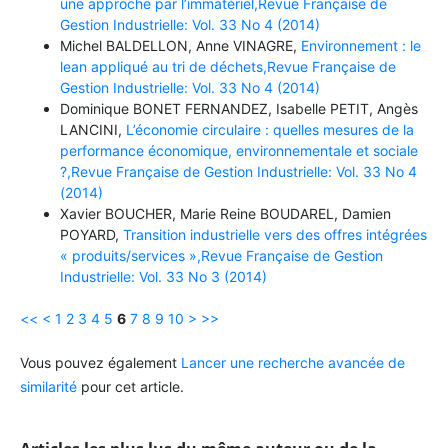
une approche par l’immatériel,Revue Française de
Gestion Industrielle: Vol. 33 No 4 (2014)
Michel BALDELLON, Anne VINAGRE,
Environnement : le
lean appliqué au tri de déchets,Revue Française de
Gestion Industrielle: Vol. 33 No 4 (2014)
Dominique BONET FERNANDEZ, Isabelle PETIT, Angès
LANCINI,
L’économie circulaire : quelles mesures de la
performance économique, environnementale et sociale
?,Revue Française de Gestion Industrielle: Vol. 33 No 4
(2014)
Xavier BOUCHER, Marie Reine BOUDAREL, Damien
POYARD,
Transition industrielle vers des offres intégrées
« produits/services »,Revue Française de Gestion
Industrielle: Vol. 33 No 3 (2014)
<<
<
1
2
3
4
5
6
7
8
9
10
>
>>
Vous pouvez également
Lancer une recherche avancée de
similarité
pour cet article.