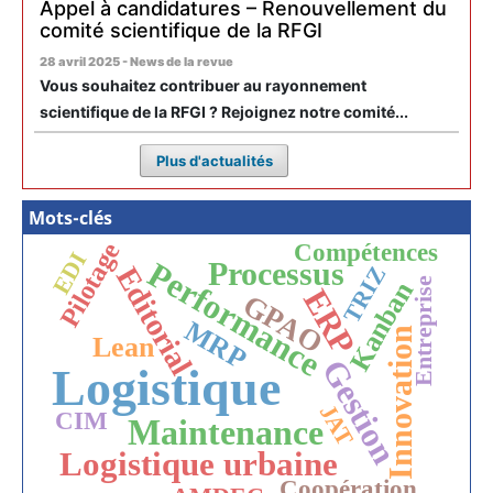
Appel à candidatures – Renouvellement du
comité scientifique de la RFGI
28 avril 2025 - News de la revue
Vous souhaitez contribuer au rayonnement
scientifique de la RFGI ? Rejoignez notre comité...
Plus d'actualités
Mots-clés
Pilotage
Compétences
EDI
Performance
Processus
Editorial
TRIZ
Entreprise
Kanban
ERP
GPAO
MRP
Innovation
Lean
Gestion
Logistique
JAT
CIM
Maintenance
Logistique urbaine
Coopération