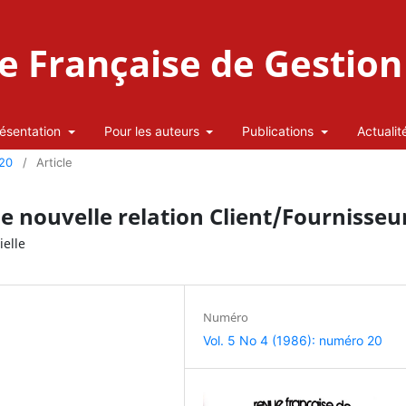
 Française de Gestion 
ésentation
Pour les auteurs
Publications
Actualit
 20
/
Article
ne nouvelle relation Client/Fournisseu
elle
Numéro
Vol. 5 No 4 (1986): numéro 20