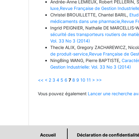
Andrée-Anne LEMIEUX, Robert PELLERIN, 
luxe,Revue Française de Gestion Industriell
Christel BROUILLETTE, Chantel BARIL,
Etud
médicaments dans une pharmacie,Revue Fran
Ingrid PEIGNIER, Nathalie DE MARCELLIS-
sécurité des transporteurs routiers de mati
Vol. 33 No 3 (2014)
Thecle ALIX, Gregory ZACHAREWICZ, Nico
de produit-service,Revue Française de Gesti
NingBing WANG, Pierre BAPTISTE,
Caractér
Gestion Industrielle: Vol. 33 No 3 (2014)
<<
<
2
3
4
5
6
7
8
9
10
11
>
>>
Vous pouvez également
Lancer une recherche ava
Accueil
Déclaration de confidentialit