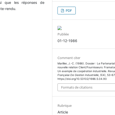
nsi que les réponses de
pte-rendu.
PDF
Publiée
01-12-1986
Comment citer
Marillier, J.-C. (1986). Dossier : Le Partenaria
nouvelle relation Client/Fournisseurs: Framato
Un exemple de coopération industrielle.
Revu
Française De Gestion Industrielle
,
5
(4), 53–67
https://doi.org/10.53102/1986.5.04.90
Formats de citations
Rubrique
Article