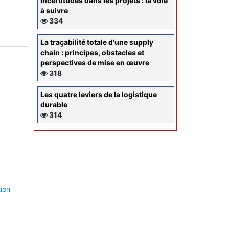
incertitudes dans les projets : la voie
à suivre
334
La traçabilité totale d'une supply
chain : principes, obstacles et
perspectives de mise en œuvre
318
Les quatre leviers de la logistique
durable
314
tion