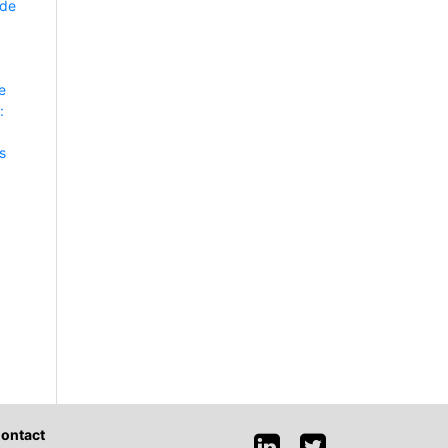
 de
e
:
s
ontact