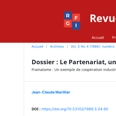
Revue
Accueil
Pr
Accueil
/
Archives
/
Vol. 5 No 4 (1986): numéro
Dossier : Le Partenariat, u
Framatome : Un exemple de coopération industri
Jean-Claude Marillier
DOI :
https://doi.org/10.53102/1986.5.04.90