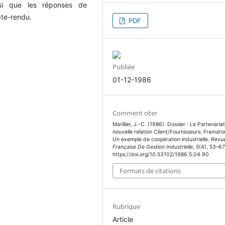
nsi que les réponses de
pte-rendu.
PDF
Publiée
01-12-1986
Comment citer
Marillier, J.-C. (1986). Dossier : Le Partenaria
nouvelle relation Client/Fournisseurs: Framato
Un exemple de coopération industrielle.
Revu
Française De Gestion Industrielle
,
5
(4), 53–67
https://doi.org/10.53102/1986.5.04.90
Formats de citations
Rubrique
Article