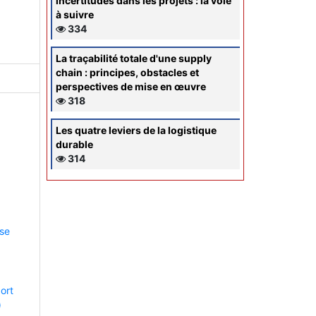
incertitudes dans les projets : la voie
à suivre
334
La traçabilité totale d'une supply
chain : principes, obstacles et
perspectives de mise en œuvre
318
Les quatre leviers de la logistique
durable
314
ise
ort
)