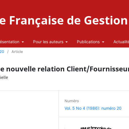
 Française de Gestion 
ésentation
Pour les auteurs
Publications
Actualit
 20
/
Article
ne nouvelle relation Client/Fournisseu
elle
Numéro
Vol. 5 No 4 (1986): numéro 20