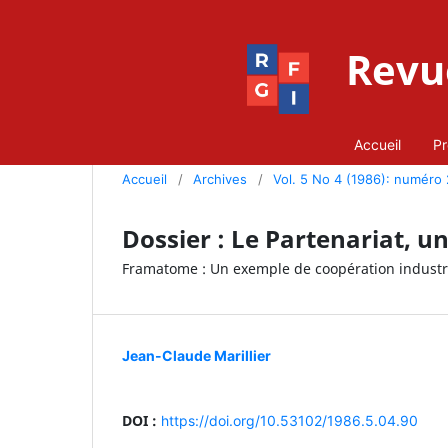
Revue
Accueil
Pr
Accueil
/
Archives
/
Vol. 5 No 4 (1986): numéro
Dossier : Le Partenariat, u
Framatome : Un exemple de coopération industri
Jean-Claude Marillier
DOI :
https://doi.org/10.53102/1986.5.04.90