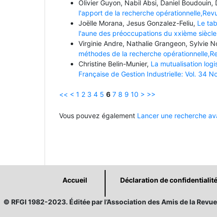
Olivier Guyon, Nabil Absi, Daniel Boudouin, 
l'apport de la recherche opérationnelle,Revu
Joëlle Morana, Jesus Gonzalez-Feliu,
Le tab
l'aune des préoccupations du xxième siècle,
Virginie Andre, Nathalie Grangeon, Sylvie N
méthodes de la recherche opérationnelle,Rev
Christine Belin-Munier,
La mutualisation logi
Française de Gestion Industrielle: Vol. 34 N
<<
<
1
2
3
4
5
6
7
8
9
10
>
>>
Vous pouvez également
Lancer une recherche ava
Accueil
Déclaration de confidentialit
© RFGI 1982-2023. Éditée par l’Association des Amis de la Revue 