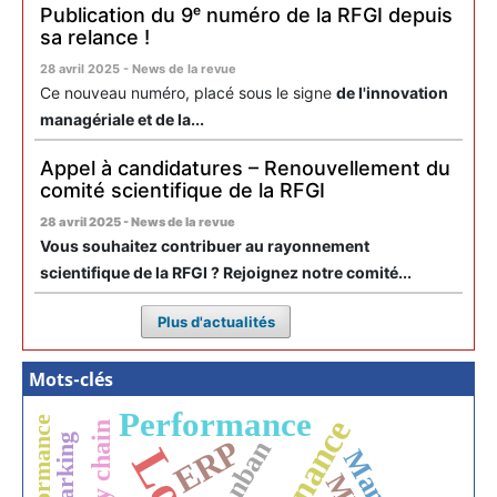
Publication du 9ᵉ numéro de la RFGI depuis
sa relance !
28 avril 2025 - News de la revue
Ce nouveau numéro, placé sous le signe
de l'innovation
managériale et de la...
Appel à candidatures – Renouvellement du
comité scientifique de la RFGI
28 avril 2025 - News de la revue
Vous souhaitez contribuer au rayonnement
scientifique de la RFGI ? Rejoignez notre comité...
Plus d'actualités
Mots-clés
Performance
performance
Supply chain
ERP
Kanban