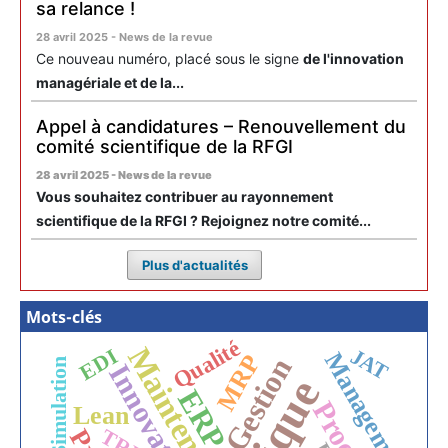
sa relance !
28 avril 2025 - News de la revue
Ce nouveau numéro, placé sous le signe
de l'innovation
managériale et de la...
Appel à candidatures – Renouvellement du
comité scientifique de la RFGI
28 avril 2025 - News de la revue
Vous souhaitez contribuer au rayonnement
scientifique de la RFGI ? Rejoignez notre comité...
Plus d'actualités
Mots-clés
Qualité
Maintenance
EDI
JAT
Management
MRP
Gestion
Simulation
Innovation
ERP
Lean