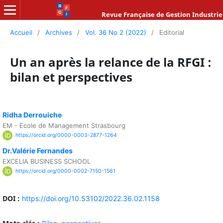
Revue Française de Gestion Industrie
Accueil
/
Archives
/
Vol. 36 No 2 (2022)
/
Editorial
Un an après la relance de la RFGI :
bilan et perspectives
Ridha Derrouiche
EM - Ecole de Management Strasbourg
https://orcid.org/0000-0003-2877-1264
Dr.Valérie Fernandes
EXCELIA BUSINESS SCHOOL
https://orcid.org/0000-0002-7150-1561
DOI :
https://doi.org/10.53102/2022.36.02.1158