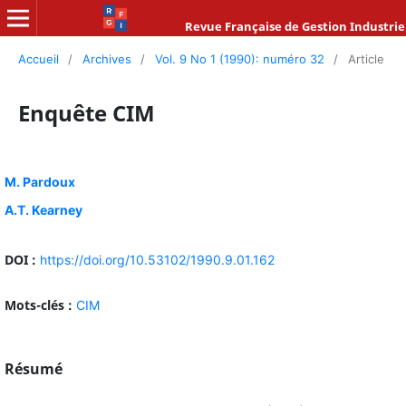
Revue Française de Gestion Industrie
Accueil
/
Archives
/
Vol. 9 No 1 (1990): numéro 32
/
Article
Enquête CIM
M. Pardoux
A.T. Kearney
DOI :
https://doi.org/10.53102/1990.9.01.162
Mots-clés :
CIM
Résumé