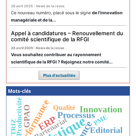
28 avril 2025 - News de la revue
Ce nouveau numéro, placé sous le signe
de l'innovation
managériale et de la...
Appel à candidatures – Renouvellement du
comité scientifique de la RFGI
28 avril 2025 - News de la revue
Vous souhaitez contribuer au rayonnement
scientifique de la RFGI ? Rejoignez notre comité...
Plus d'actualités
Mots-clés
Productivité
Performance
Qualité
Innovation
GPAO
Processus
Logistique
PME
ERP
Partenariat
TRIZ
Editorial