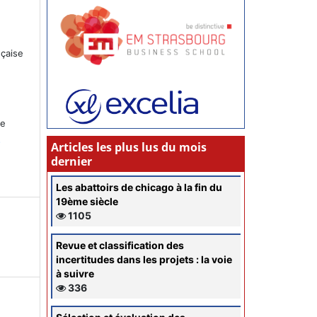
nçaise
ce
s
Articles les plus lus du mois
dernier
Les abattoirs de chicago à la fin du
19ème siècle
1105
Revue et classification des
incertitudes dans les projets : la voie
à suivre
336