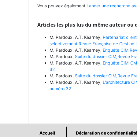
Vous pouvez également
Lancer une recherche ava
Articles les plus lus du même auteur ou 
M. Pardoux, A.T. Kearney,
Partenariat client
sélectivement,Revue Française de Gestion In
M. Pardoux, A.T. Kearney,
Enquête CIM,Revu
M. Pardoux,
Suite du dossier CIM,Revue Fra
M. Pardoux, A.T. Kearney,
Enquête CIM-CMA-
32
M. Pardoux,
Suite du dossier CIM,Revue Fra
M. Pardoux, A.T. Kearney,
L'architecture CI
numéro 32
Accueil
Déclaration de confidentialit