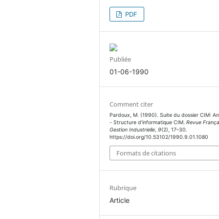
PDF
Publiée
01-06-1990
Comment citer
Pardoux, M. (1990). Suite du dossier CIM: A
- Structure d’informatique CIM.
Revue França
Gestion Industrielle
,
9
(2), 17–30.
https://doi.org/10.53102/1990.9.01.1080
Formats de citations
Rubrique
Article