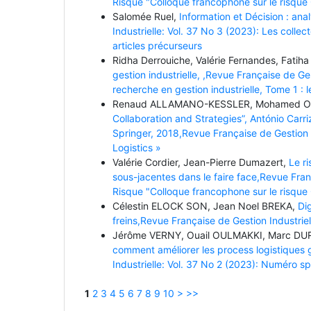
Risque "Colloque francophone sur le risque
Salomée Ruel,
Information et Décision : an
Industrielle: Vol. 37 No 3 (2023): Les colle
articles précurseurs
Ridha Derrouiche, Valérie Fernandes, Fatiha
gestion industrielle, ,Revue Française de Ge
recherche en gestion industrielle, Tome 1 : l
Renaud ALLAMANO-KESSLER, Mohamed 
Collaboration and Strategies”, António Carri
Springer, 2018,Revue Française de Gestion 
Logistics »
Valérie Cordier, Jean-Pierre Dumazert,
Le ri
sous-jacentes dans le faire face,Revue Fran
Risque "Colloque francophone sur le risque
Célestin ELOCK SON, Jean Noel BREKA,
Dig
freins,Revue Française de Gestion Industrie
Jérôme VERNY, Ouail OULMAKKI, Marc DU
comment améliorer les process logistiques 
Industrielle: Vol. 37 No 2 (2023): Numéro s
1
2
3
4
5
6
7
8
9
10
>
>>