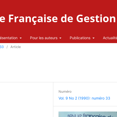
 Française de Gestion 
ésentation
Pour les auteurs
Publications
Actualit
 33
/
Article
Numéro
Vol. 9 No 2 (1990): numéro 33