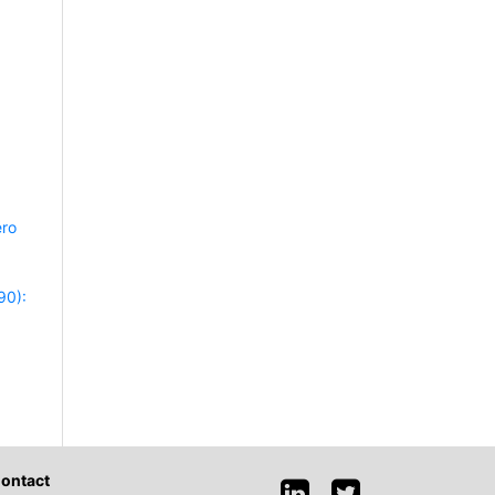
éro
90):
ontact