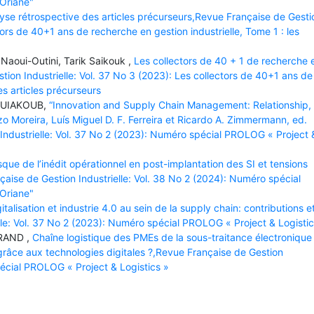
 Oriane"
alyse rétrospective des articles précurseurs,Revue Française de Gesti
ctors de 40+1 ans de recherche en gestion industrielle, Tome 1 : les
 Naoui-Outini, Tarik Saikouk ,
Les collectors de 40 + 1 de recherche 
stion Industrielle: Vol. 37 No 3 (2023): Les collectors de 40+1 ans de
es articles précurseurs
OUIAKOUB,
“Innovation and Supply Chain Management: Relationship,
zo Moreira, Luís Miguel D. F. Ferreira et Ricardo A. Zimmermann, ed.
Industrielle: Vol. 37 No 2 (2023): Numéro spécial PROLOG « Project 
sque de l’inédit opérationnel en post-implantation des SI et tensions
çaise de Gestion Industrielle: Vol. 38 No 2 (2024): Numéro spécial
 Oriane"
italisation et industrie 4.0 au sein de la supply chain: contributions e
lle: Vol. 37 No 2 (2023): Numéro spécial PROLOG « Project & Logistic
RAND ,
Chaîne logistique des PMEs de la sous-traitance électronique 
grâce aux technologies digitales ?,Revue Française de Gestion
pécial PROLOG « Project & Logistics »