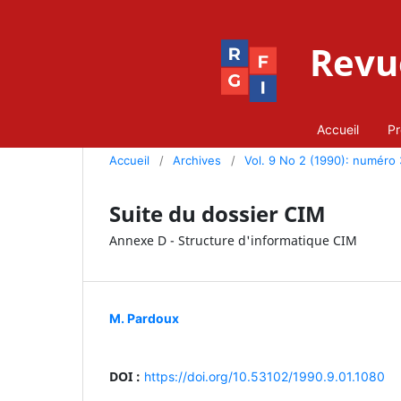
Revue
Accueil
Pr
Accueil
/
Archives
/
Vol. 9 No 2 (1990): numéro
Suite du dossier CIM
Annexe D - Structure d'informatique CIM
M. Pardoux
DOI :
https://doi.org/10.53102/1990.9.01.1080