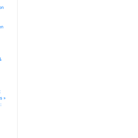
on
en
&
t
s »
: