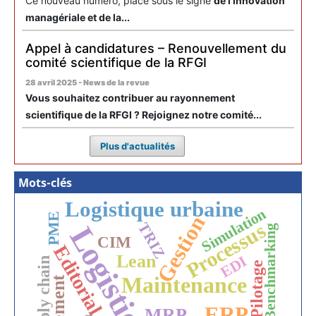
Ce nouveau numéro, placé sous le signe
de l'innovation
managériale et de la...
Appel à candidatures – Renouvellement du
comité scientifique de la RFGI
28 avril 2025 - News de la revue
Vous souhaitez contribuer au rayonnement
scientifique de la RFGI ? Rejoignez notre comité...
Plus d'actualités
Mots-clés
Logistique urbaine
Simulation
PME
Gestion
Processus
TRIZ
Logistique
Benchmarking
CIM
Editorial
Lean
EDI
Supply chain
Pilotage
Maintenance
ERP
MRP