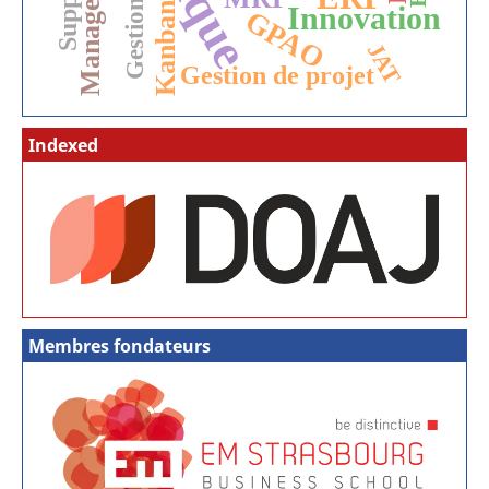
Management
Gestion
Kanban
Innovation
GPAO
JAT
Gestion de projet
Indexed
Membres fondateurs