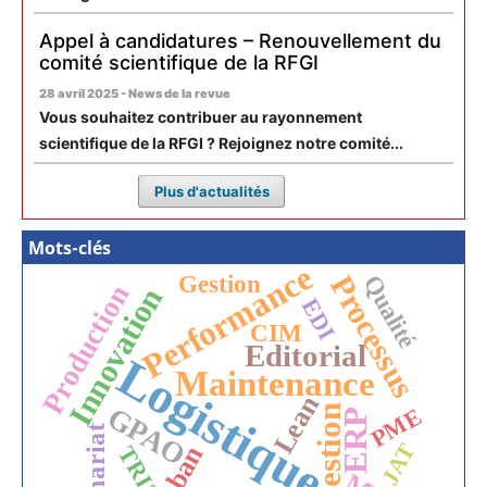
Appel à candidatures – Renouvellement du
comité scientifique de la RFGI
28 avril 2025 - News de la revue
Vous souhaitez contribuer au rayonnement
scientifique de la RFGI ? Rejoignez notre comité...
Plus d'actualités
Mots-clés
Performance
Gestion
Processus
Qualité
Production
Innovation
EDI
CIM
Editorial
Logistique
Maintenance
Lean
GPAO
Gestion
PME
ERP
JAT
TRIZ