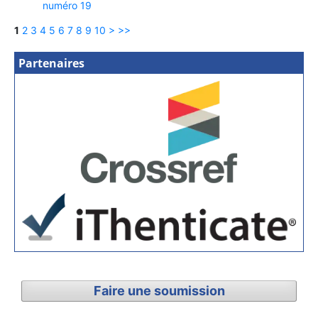
numéro 19
1
2
3
4
5
6
7
8
9
10
>
>>
Partenaires
Faire une soumission