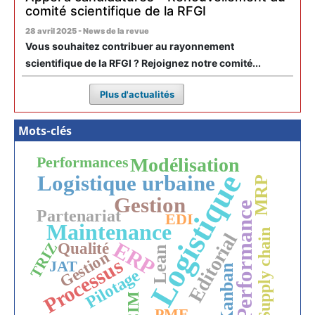
comité scientifique de la RFGI
28 avril 2025 - News de la revue
Vous souhaitez contribuer au rayonnement
scientifique de la RFGI ? Rejoignez notre comité...
Plus d'actualités
Mots-clés
Modélisation
Performances
Logistique
Logistique urbaine
MRP
Gestion
Performance
Partenariat
EDI
Maintenance
Supply chain
Editorial
ERP
TRIZ
Qualité
Lean
Gestion
Processus
JAT
Kanban
Pilotage
CIM
PME