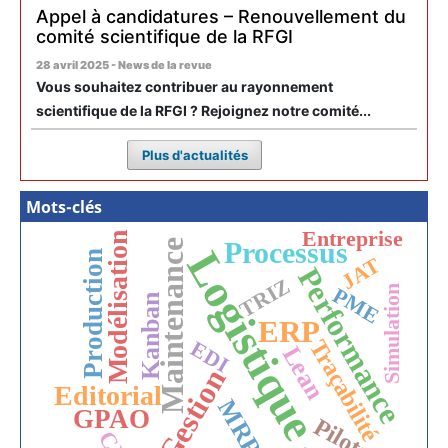
Appel à candidatures – Renouvellement du
comité scientifique de la RFGI
28 avril 2025 - News de la revue
Vous souhaitez contribuer au rayonnement
scientifique de la RFGI ? Rejoignez notre comité...
Plus d'actualités
Mots-clés
Entreprise
Modélisation
Processus
Maintenance
Logistique
Production
JAT
Performance
TRIZ
Simulation
PME
Kanban
ERP
Traçabilité
EDI
Lean
Gestion
Editorial
MRP
GPAO
Pilotage