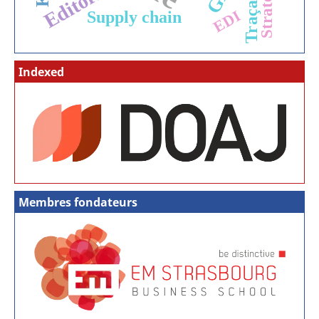
Traçabilité
Editorial
Stratégie
EDI
Supply chain
Indexed
Membres fondateurs