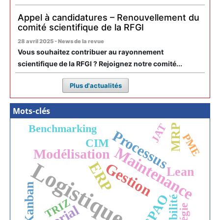
Appel à candidatures – Renouvellement du
comité scientifique de la RFGI
28 avril 2025 - News de la revue
Vous souhaitez contribuer au rayonnement
scientifique de la RFGI ? Rejoignez notre comité...
Plus d'actualités
Mots-clés
JAT
MRP
Benchmarking
Processus
PME
CIM
Maintenance
Modélisation
Logistique
ERP
Gestion
Lean
Kanban
GPAO
TRIZ