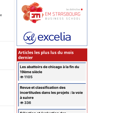
ce
s
Articles les plus lus du mois
dernier
Les abattoirs de chicago à la fin du
19ème siècle
1105
Revue et classification des
incertitudes dans les projets : la voie
à suivre
336