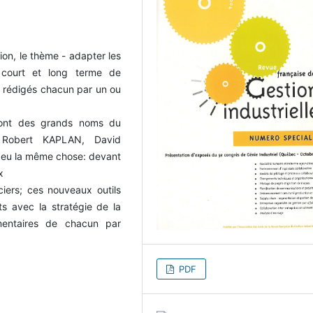
on, le thème - adapter les
 court et long terme de
es rédigés chacun par un ou
 sont des grands noms du
 Robert KAPLAN, David
 peu la même chose: devant
x
nciers; ces nouveaux outils
ts avec la stratégie de la
émentaires de chacun par
PDF