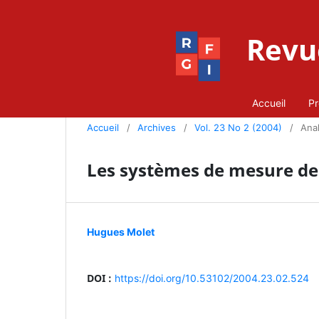
Revue
Accueil
Pr
Accueil
/
Archives
/
Vol. 23 No 2 (2004)
/
Ana
Les systèmes de mesure de 
Hugues Molet
DOI :
https://doi.org/10.53102/2004.23.02.524