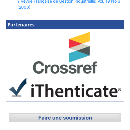
?,Revue Française de Gestion Industrielle: Vol. 19 No 3
(2000)
Partenaires
Faire une soumission