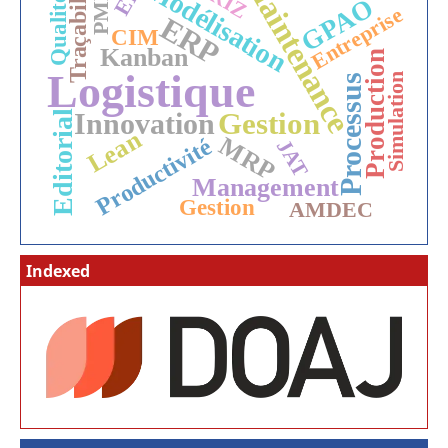
Maintenance
Traçabilité
Modélisation
PME
GPAO
Qualité
Entreprise
ERP
CIM
Kanban
Production
Logistique
Simulation
Processus
Gestion
Innovation
Editorial
Lean
MRP
Productivité
JAT
Management
Gestion
AMDEC
Indexed