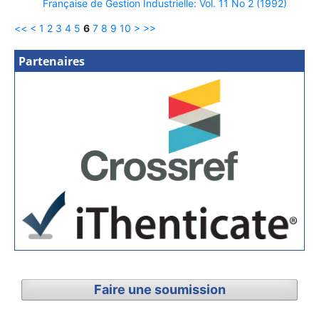
Française de Gestion Industrielle: Vol. 11 No 2 (1992)
<<
<
1
2
3
4
5
6
7
8
9
10
>
>>
Partenaires
Faire une soumission