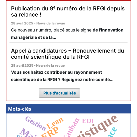
Publication du 9ᵉ numéro de la RFGI depuis
sa relance !
28 avril 2025 - News de la revue
Ce nouveau numéro, placé sous le signe
de l'innovation
managériale et de la...
Appel à candidatures – Renouvellement du
comité scientifique de la RFGI
28 avril 2025 - News de la revue
Vous souhaitez contribuer au rayonnement
scientifique de la RFGI ? Rejoignez notre comité...
Plus d'actualités
Mots-clés
Logistique
Gestion
Lean
Kanban
EDI
ERP