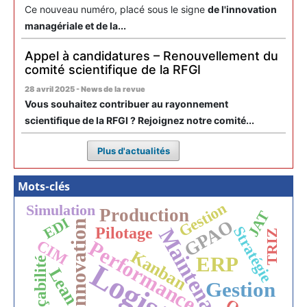
Ce nouveau numéro, placé sous le signe
de l'innovation
managériale et de la...
Appel à candidatures – Renouvellement du
comité scientifique de la RFGI
28 avril 2025 - News de la revue
Vous souhaitez contribuer au rayonnement
scientifique de la RFGI ? Rejoignez notre comité...
Plus d'actualités
Mots-clés
Gestion
Simulation
Production
JAT
EDI
GPAO
Innovation
Pilotage
Stratégie
Maintenance
TRIZ
Performance
CIM
Kanban
ERP
Traçabilité
Lean
Gestion