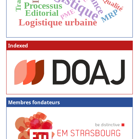
Logistique
Qualité
Processus
PME
MRP
Editorial
Logistique urbaine
Indexed
Membres fondateurs