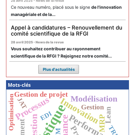
28 avril 2025 - News de la revue
Ce nouveau numéro, placé sous le signe
de l'innovation
managériale et de la...
Appel à candidatures – Renouvellement du
comité scientifique de la RFGI
28 avril 2025 - News de la revue
Vous souhaitez contribuer au rayonnement
scientifique de la RFGI ? Rejoignez notre comité...
Plus d'actualités
Mots-clés
Gestion de projet
Optimisation
Modélisation
Processus
Innovation
JAT
Logistique
Gestion
Lean
EDI
Performance
Gestion
MRP
TRIZ