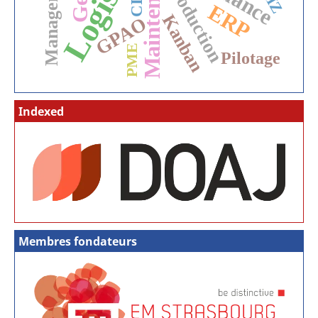
Maintenance
Management
Production
CIM
ERP
Kanban
GPAO
PME
Pilotage
Indexed
Membres fondateurs