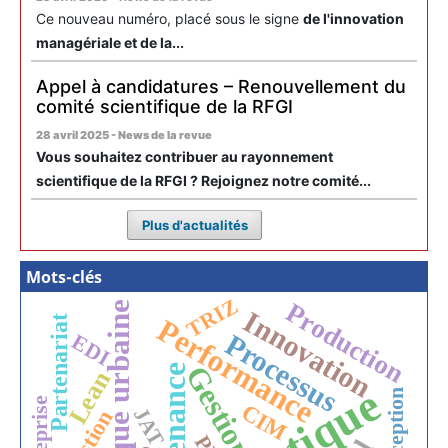
Ce nouveau numéro, placé sous le signe
de l'innovation
managériale et de la...
Appel à candidatures – Renouvellement du
comité scientifique de la RFGI
28 avril 2025 - News de la revue
Vous souhaitez contribuer au rayonnement
scientifique de la RFGI ? Rejoignez notre comité...
Plus d'actualités
Mots-clés
TRIZ
Production
Logistique urbaine
Innovation
Partenariat
Performance
Processus
EDI
Gestion
Lean
Conception
Entreprise
CIM
JAT
Gestion