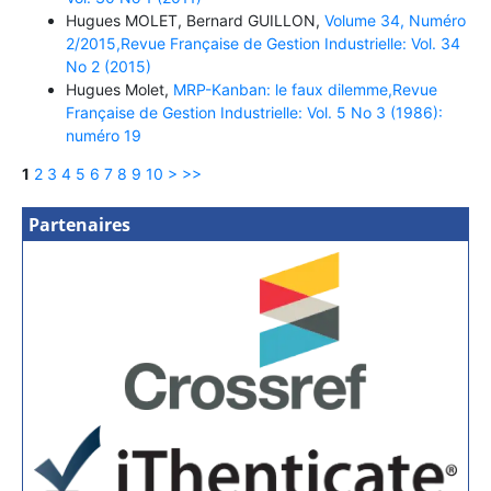
Hugues MOLET, Bernard GUILLON,
Volume 34, Numéro
2/2015,Revue Française de Gestion Industrielle: Vol. 34
No 2 (2015)
Hugues Molet,
MRP-Kanban: le faux dilemme,Revue
Française de Gestion Industrielle: Vol. 5 No 3 (1986):
numéro 19
1
2
3
4
5
6
7
8
9
10
>
>>
Partenaires