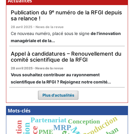
Actualités
Publication du 9ᵉ numéro de la RFGI depuis
sa relance !
28 avril 2025 - News de la revue
Ce nouveau numéro, placé sous le signe
de l'innovation
managériale et de la...
Appel à candidatures – Renouvellement du
comité scientifique de la RFGI
28 avril 2025 - News de la revue
Vous souhaitez contribuer au rayonnement
scientifique de la RFGI ? Rejoignez notre comité...
Plus d'actualités
Mots-clés
Production
Partenariat
Conception
MRP
PME