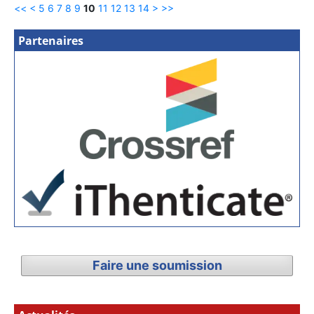
<<
<
5
6
7
8
9
10
11
12
13
14
>
>>
Partenaires
Faire une soumission