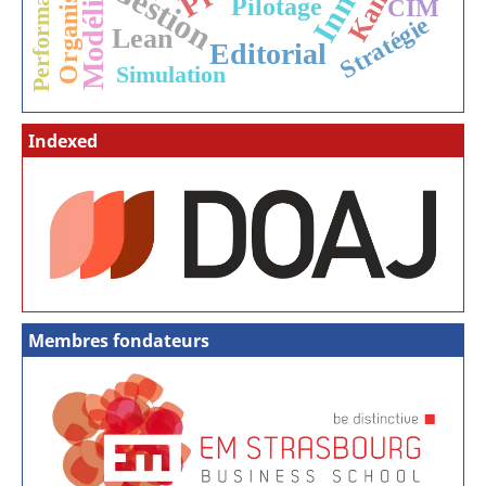
Modélisation
Organisation
Performances
Gestion
Pilotage
CIM
Stratégie
Lean
Editorial
Simulation
Indexed
Membres fondateurs