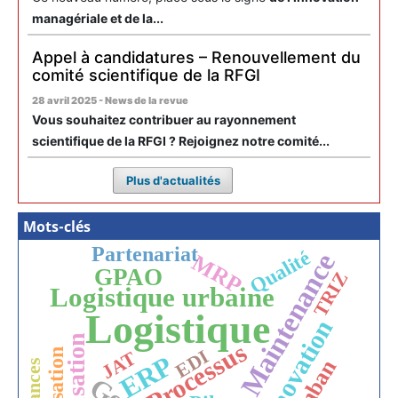
managériale et de la...
Appel à candidatures – Renouvellement du
comité scientifique de la RFGI
28 avril 2025 - News de la revue
Vous souhaitez contribuer au rayonnement
scientifique de la RFGI ? Rejoignez notre comité...
Plus d'actualités
Mots-clés
Partenariat
Qualité
Maintenance
MRP
GPAO
TRIZ
Logistique urbaine
Logistique
Innovation
Processus
EDI
JAT
ERP
Kanban