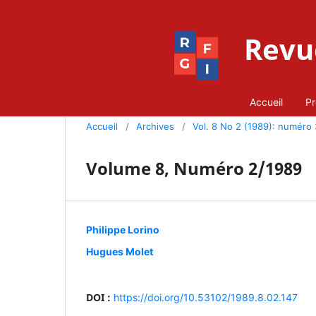
Revue
Accueil
Pr
Accueil
/
Archives
/
Vol. 8 No 2 (1989): numéro
Volume 8, Numéro 2/1989
Philippe Lorino
Hugues Molet
DOI :
https://doi.org/10.53102/1989.8.02.147