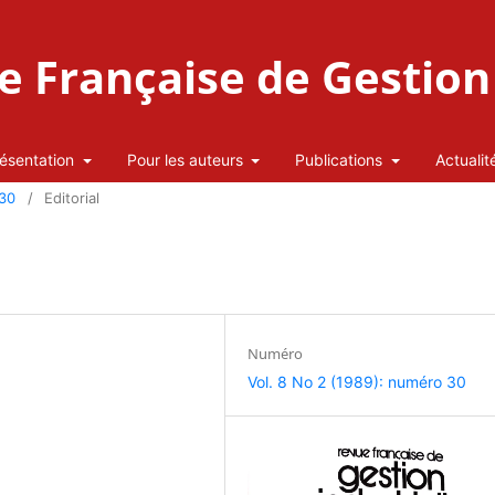
 Française de Gestion 
ésentation
Pour les auteurs
Publications
Actualit
 30
/
Editorial
Numéro
Vol. 8 No 2 (1989): numéro 30