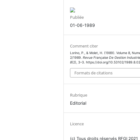
Publiée
01-06-1989
Comment citer
Lorino, P., & Molet, H. (1989). Volume 8, Num
2/1989.
Revue Française De Gestion Industrie
8
(2), 3–3. https://doi.org/10.53102/1989.8.0
Formats de citations
Rubrique
Editorial
Licence
(c) Tous droits réservés RFGI 2021