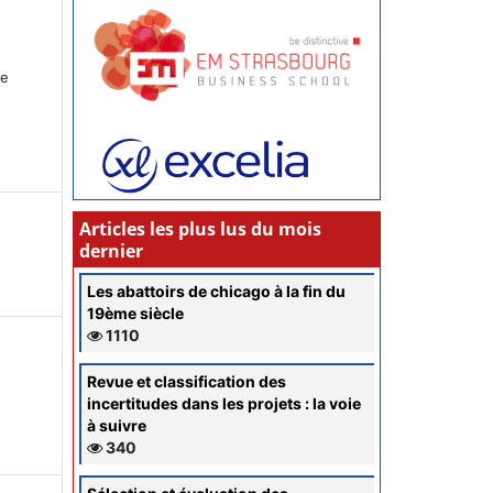
ce
s
Articles les plus lus du mois
dernier
Les abattoirs de chicago à la fin du
19ème siècle
1110
Revue et classification des
incertitudes dans les projets : la voie
à suivre
340