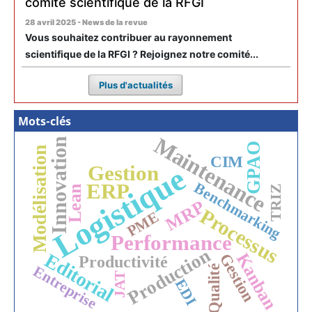
comité scientifique de la RFGI
28 avril 2025 - News de la revue
Vous souhaitez contribuer au rayonnement
scientifique de la RFGI ? Rejoignez notre comité...
Plus d'actualités
Mots-clés
Maintenance
Innovation
GPAO
Modélisation
CIM
Gestion
Logistique
ERP
Benchmarking
Lean
TRIZ
MRP
Processus
PME
Performance
Production
Editorial
Kanban
Gestion
Productivité
Entreprise
Qualité
JAT
EDI