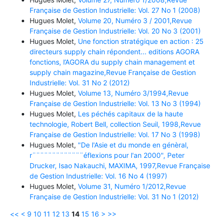
Française de Gestion Industrielle: Vol. 27 No 1 (2008)
Hugues Molet,
Volume 20, Numéro 3 / 2001,Revue
Française de Gestion Industrielle: Vol. 20 No 3 (2001)
Hugues Molet,
Une fonction stratégique en action : 25
directeurs supply chain répondent... editions AGORA
fonctions, l’AGORA du supply chain management et
supply chain magazine,Revue Française de Gestion
Industrielle: Vol. 31 No 2 (2012)
Hugues Molet,
Volume 13, Numéro 3/1994,Revue
Française de Gestion Industrielle: Vol. 13 No 3 (1994)
Hugues Molet,
Les péchés capitaux de la haute
technologie, Robert Bell, collection Seuil, 1998,Revue
Française de Gestion Industrielle: Vol. 17 No 3 (1998)
Hugues Molet,
"De l'Asie et du monde en génèral,
r¨¨¨¨¨¨¨¨¨¨¨¨¨éflexions pour l'an 2000", Peter
Drucker, Isao Nakauchi, MAXIMA, 1997,Revue Française
de Gestion Industrielle: Vol. 16 No 4 (1997)
Hugues Molet,
Volume 31, Numéro 1/2012,Revue
Française de Gestion Industrielle: Vol. 31 No 1 (2012)
<<
<
9
10
11
12
13
14
15
16
>
>>