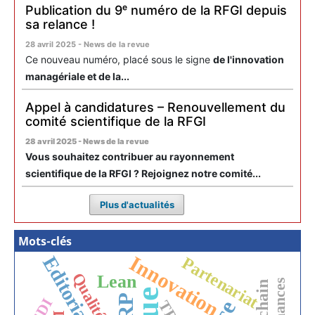
Publication du 9ᵉ numéro de la RFGI depuis
sa relance !
28 avril 2025 - News de la revue
Ce nouveau numéro, placé sous le signe
de l'innovation
managériale et de la...
Appel à candidatures – Renouvellement du
comité scientifique de la RFGI
28 avril 2025 - News de la revue
Vous souhaitez contribuer au rayonnement
scientifique de la RFGI ? Rejoignez notre comité...
Plus d'actualités
Mots-clés
Innovation
Editorial
Partenariat
Qualité
Lean
ERP
EDI