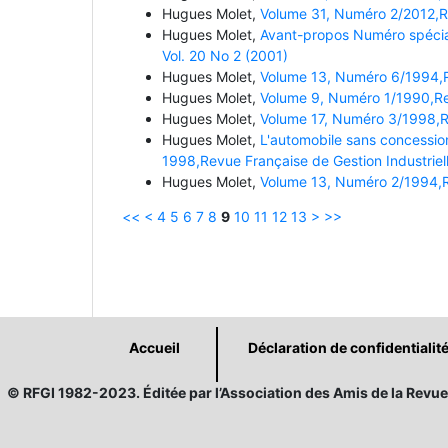
Hugues Molet,
Volume 31, Numéro 2/2012,Rev
Hugues Molet,
Avant-propos Numéro spécial
Vol. 20 No 2 (2001)
Hugues Molet,
Volume 13, Numéro 6/1994,Re
Hugues Molet,
Volume 9, Numéro 1/1990,Rev
Hugues Molet,
Volume 17, Numéro 3/1998,Re
Hugues Molet,
L'automobile sans concession
1998,Revue Française de Gestion Industriell
Hugues Molet,
Volume 13, Numéro 2/1994,Re
<<
<
4
5
6
7
8
9
10
11
12
13
>
>>
Accueil
Déclaration de confidentialit
© RFGI 1982-2023. Éditée par l’Association des Amis de la Revue 