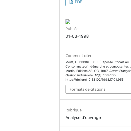
PDF
Publiée
01-03-1998
Comment citer
Molet, H. (1998). E.C.R (Réponse Efficale au
Consommateur): démarche et composantes,
Martin, Editions ASLOG, 1997.
Revue Françai
Gestion Industrielle
,
17
(1), 103–105.
https://doi.org/10.53102/1998.17.01.955
Formats de citations
Rubrique
Analyse d'ouvrage