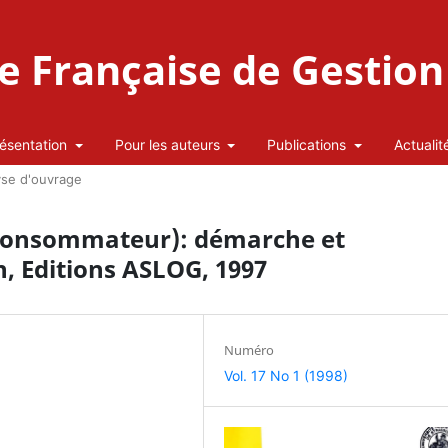
 Française de Gestion 
ésentation
Pour les auteurs
Publications
Actualit
yse d'ouvrage
u Consommateur): démarche et
, Editions ASLOG, 1997
Numéro
Vol. 17 No 1 (1998)