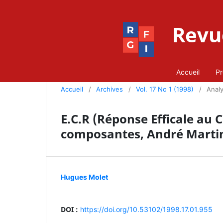
Revue
Accueil
Pr
Accueil
/
Archives
/
Vol. 17 No 1 (1998)
/
Anal
E.C.R (Réponse Efficale a
composantes, André Martin
Hugues Molet
DOI :
https://doi.org/10.53102/1998.17.01.955