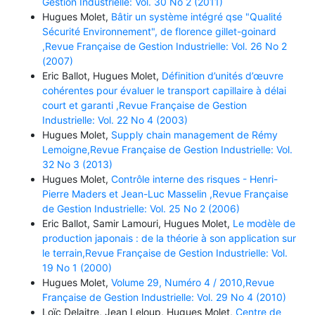
Gestion Industrielle: Vol. 30 No 2 (2011)
Hugues Molet,
Bâtir un système intégré qse "Qualité
Sécurité Environnement", de florence gillet-goinard
,Revue Française de Gestion Industrielle: Vol. 26 No 2
(2007)
Eric Ballot, Hugues Molet,
Définition d’unités d’œuvre
cohérentes pour évaluer le transport capillaire à délai
court et garanti ,Revue Française de Gestion
Industrielle: Vol. 22 No 4 (2003)
Hugues Molet,
Supply chain management de Rémy
Lemoigne,Revue Française de Gestion Industrielle: Vol.
32 No 3 (2013)
Hugues Molet,
Contrôle interne des risques - Henri-
Pierre Maders et Jean-Luc Masselin ,Revue Française
de Gestion Industrielle: Vol. 25 No 2 (2006)
Eric Ballot, Samir Lamouri, Hugues Molet,
Le modèle de
production japonais : de la théorie à son application sur
le terrain,Revue Française de Gestion Industrielle: Vol.
19 No 1 (2000)
Hugues Molet,
Volume 29, Numéro 4 / 2010,Revue
Française de Gestion Industrielle: Vol. 29 No 4 (2010)
Loïc Delaitre, Jean Leloup, Hugues Molet,
Centre de