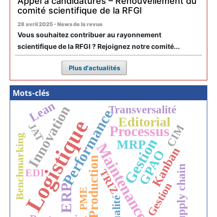
Appel à candidatures – Renouvellement du
comité scientifique de la RFGI
28 avril 2025 - News de la revue
Vous souhaitez contribuer au rayonnement
scientifique de la RFGI ? Rejoignez notre comité...
Plus d'actualités
Mots-clés
Lean
Innovation
Transversalité
Performance
Editorial
Logistique
JAT
CIM
Processus
Benchmarking
Gestion
MRP
Maintenance
Kanban
GPAO
Production
Supply chain
EDI
TRIZ
Gestion
ERP
PME
Qualité