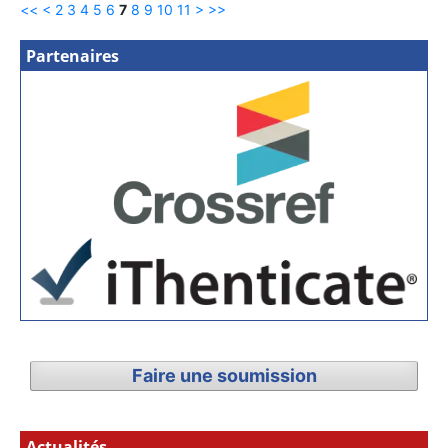
<<
<
2
3
4
5
6
7
8
9
10
11
>
>>
Partenaires
Faire une soumission
Actualités