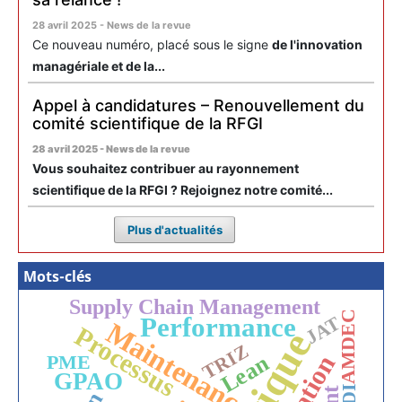
28 avril 2025 - News de la revue
Ce nouveau numéro, placé sous le signe
de l'innovation
managériale et de la...
Appel à candidatures – Renouvellement du
comité scientifique de la RFGI
28 avril 2025 - News de la revue
Vous souhaitez contribuer au rayonnement
scientifique de la RFGI ? Rejoignez notre comité...
Plus d'actualités
Mots-clés
Supply Chain Management
AMDEC
Performance
JAT
Maintenance
Processus
TRIZ
Lean
PME
GPAO
EDI