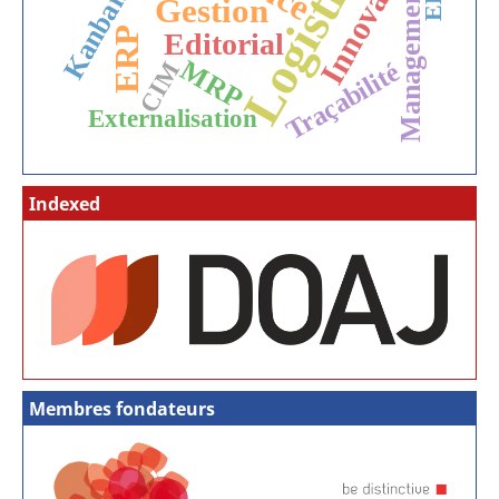
Logistique
Innovation
Management
Kanban
Gestion
ERP
Editorial
MRP
Traçabilité
CIM
Externalisation
Indexed
Membres fondateurs