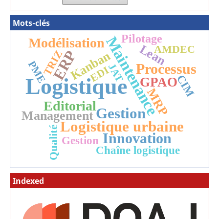
Mots-clés
Pilotage
Maintenance
Modélisation
Lean
AMDEC
ERP
TRIZ
Kanban
PME
Processus
JAT
EDI
CIM
Logistique
GPAO
MRP
Editorial
Gestion
Management
Logistique urbaine
Qualité
Innovation
Gestion
Chaîne logistique
Indexed