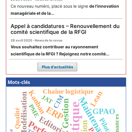
Ce nouveau numéro, placé sous le signe
de l'innovation
managériale et de la...
Appel à candidatures – Renouvellement du
comité scientifique de la RFGI
28 avril 2025 - News de la revue
Vous souhaitez contribuer au rayonnement
scientifique de la RFGI ? Rejoignez notre comité...
Plus d'actualités
Mots-clés
Chaîne logistique
Kanban
Lean
Modélisation
JAT
CIM
Maintenance
Gestion
PME
ERP
GPAO
Qualité
Editorial
Pilotage