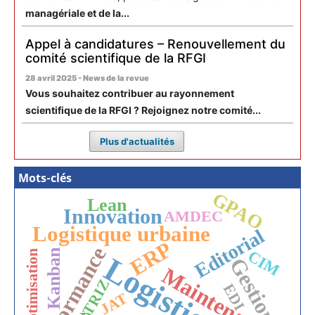
managériale et de la...
Appel à candidatures – Renouvellement du
comité scientifique de la RFGI
28 avril 2025 - News de la revue
Vous souhaitez contribuer au rayonnement
scientifique de la RFGI ? Rejoignez notre comité...
Plus d'actualités
Mots-clés
GPAO
Lean
Innovation
AMDEC
Logistique urbaine
Editorial
ERP
Performance
Kanban
CIM
Optimisation
Logistique
Gestion
Maintenance
TRIZ
EDI
JAT