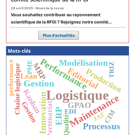
28 avril 2025 - News de la revue
Vous souhaitez contribuer au rayonnement
scientifique de la RFGI ? Rejoignez notre comité...
Plus d'actualités
Mots-clés
Performance
Modélisation
performance
PME
MRP
TRIZ
Chaîne logistique
Editorial
Production
Lean
Gestion
Logistique
Kanban
Innovation
Maintenance
Gestion
Partenariat
GPAO
ERP
EDI
CIM
JAT
Qualité
Processus