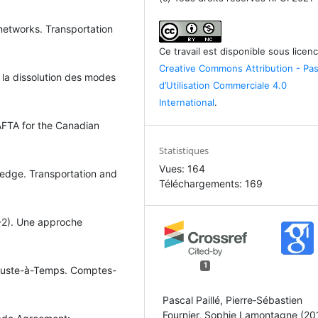
 networks. Transportation
Ce travail est disponible sous licen
Creative Commons Attribution - Pa
s la dissolution des modes
d’Utilisation Commerciale 4.0
International
.
AFTA for the Canadian
Statistiques
Vues: 164
 edge. Transportation and
Téléchargements: 169
4-2). Une approche
1
u Juste-à-Temps. Comptes-
Pascal Paillé, Pierre‐Sébastien
Fournier, Sophie Lamontagne (20