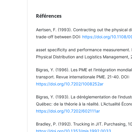
Références
Aertsen, F. (1993). Contracting out the physical di
trade-off between DOI:
https://doi.org/10.110
asset specificity and performance measurement. I
Physical Distribution and Logistics Management, 
Bigras, Y. (1996). Les PME et l'intégration mondi
transport. Revue internationale PME. 21-40. DOI:
https://doi.org/10.7202/1008252ar
Bigras, Y. (1993). La déréglementation de l'indus
Québec: de la théorie à la réalité. L'Actualité Éc
https://doi.org/10.7202/602111ar
Bradley, P. (1992). Trucking in JIT. Purchasing, 1
https://doi.org/10.1353/mis.1992.0033