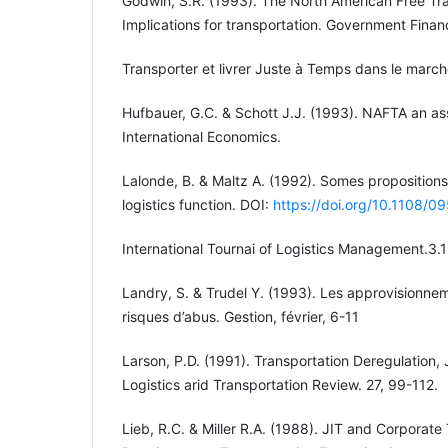
Godwin, S.R. (1993). The North American Free T
Implications for transportation. Government Financ
Transporter et livrer Juste à Temps dans le marc
Hufbauer, G.C. & Schott J.J. (1993). NAFTA an ass
International Economics.
Lalonde, B. & Maltz A. (1992). Somes proposition
logistics function. DOI:
https://doi.org/10.1108
International Tournai of Logistics Management.3.1
Landry, S. & Trudel Y. (1993). Les approvisionne
risques d’abus. Gestion, février, 6-11
Larson, P.D. (1991). Transportation Deregulation, 
Logistics arid Transportation Review. 27, 99-112.
Lieb, R.C. & Miller R.A. (1988). JIT and Corporate