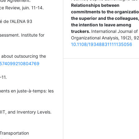
rade Agreement:
Relationships between
e Review, juin. 11-14.
commitments to the organizatio
the superior and the colleagues
hé de l'ALENA 93
the intention to leave among
truckers.
International Journal of
essment. Institute for
Organizational Analysis,
19
(2),
92
10.1108/19348831111135056
s about outsourcing the
/09574099210804769
-11.
ments en juste-à-temps: les
JIT, and Inventory Levels.
 Transportation