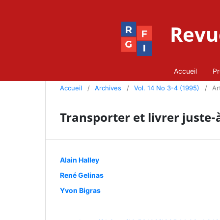
Revue
Accueil
Pr
Accueil
/
Archives
/
Vol. 14 No 3-4 (1995)
/
Ar
Transporter et livrer juste
Alain Halley
René Gelinas
Yvon Bigras