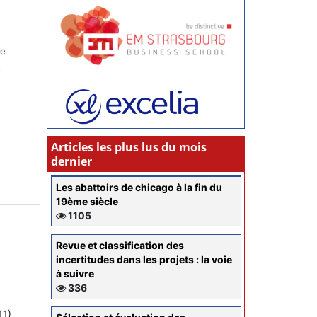
ce
s
Articles les plus lus du mois
dernier
Les abattoirs de chicago à la fin du
19ème siècle
1105
Revue et classification des
incertitudes dans les projets : la voie
à suivre
336
11)