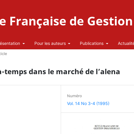
 Française de Gestion 
ésentation
Pour les auteurs
Publications
Actualit
ticle
-à-temps dans le marché de l’alena
Numéro
Vol. 14 No 3-4 (1995)