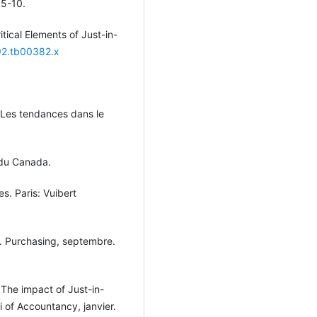
 5-10.
tical Elements of Just-in-
992.tb00382.x
 Les tendances dans le
du Canada.
s. Paris: Vuibert
". Purchasing, septembre.
The impact of Just-in-
 of Accountancy, janvier.