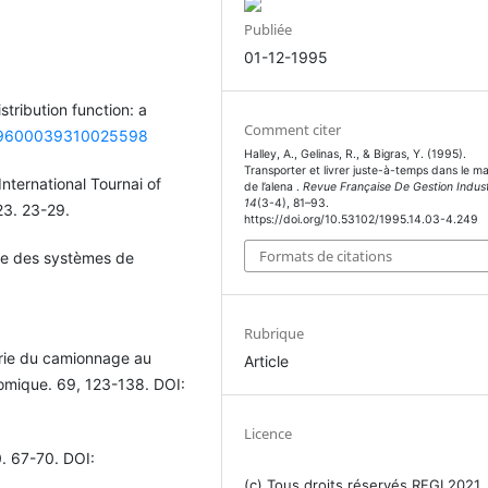
Publiée
01-12-1995
stribution function: a
Comment citer
8/09600039310025598
Halley, A., Gelinas, R., & Bigras, Y. (1995).
Transporter et livrer juste-à-temps dans le m
nternational Tournai of
de l’alena .
Revue Française De Gestion Industr
14
(3-4), 81–93.
23. 23-29.
https://doi.org/10.53102/1995.14.03-4.249
Formats de citations
ale des systèmes de
Rubrique
trie du camionnage au
Article
onomique. 69, 123-138. DOI:
Licence
0. 67-70. DOI:
(c) Tous droits réservés RFGI 2021