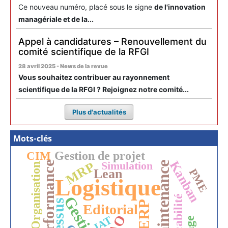
Ce nouveau numéro, placé sous le signe
de l'innovation
managériale et de la...
Appel à candidatures – Renouvellement du
comité scientifique de la RFGI
28 avril 2025 - News de la revue
Vous souhaitez contribuer au rayonnement
scientifique de la RFGI ? Rejoignez notre comité...
Plus d'actualités
Mots-clés
Gestion de projet
CIM
Kanban
MRP
Performance
Simulation
Maintenance
Organisation
Lean
PME
Logistique
Gestion
Traçabilité
ERP
Editorial
JAT