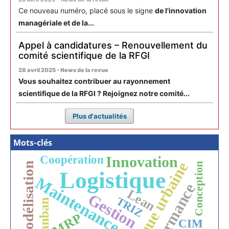
Ce nouveau numéro, placé sous le signe
de l'innovation
managériale et de la...
Appel à candidatures – Renouvellement du
comité scientifique de la RFGI
28 avril 2025 - News de la revue
Vous souhaitez contribuer au rayonnement
scientifique de la RFGI ? Rejoignez notre comité...
Plus d'actualités
Mots-clés
Coopération
Innovation
Logistique urbaine
Modélisation
Conception
Logistique
Maintenance
Performance
Lean
Gestion
TRIZ
Kanban
MRP
CIM