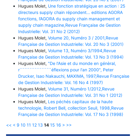
Hugues Molet,
Une fonction stratégique en action : 25
directeurs supply chain répondent... editions AGORA
fonctions, l’AGORA du supply chain management et
supply chain magazine,Revue Française de Gestion
Industrielle: Vol. 31 No 2 (2012)
Hugues Molet,
Volume 20, Numéro 3 / 2001,Revue
Française de Gestion Industrielle: Vol. 20 No 3 (2001)
Hugues Molet,
Volume 13, Numéro 3/1994,Revue
Française de Gestion Industrielle: Vol. 13 No 3 (1994)
Hugues Molet,
"De l'Asie et du monde en génèral,
r¨¨¨¨¨¨¨¨¨¨¨¨¨éflexions pour l'an 2000", Peter
Drucker, Isao Nakauchi, MAXIMA, 1997,Revue Française
de Gestion Industrielle: Vol. 16 No 4 (1997)
Hugues Molet,
Volume 31, Numéro 1/2012,Revue
Française de Gestion Industrielle: Vol. 31 No 1 (2012)
Hugues Molet,
Les péchés capitaux de la haute
technologie, Robert Bell, collection Seuil, 1998,Revue
Française de Gestion Industrielle: Vol. 17 No 3 (1998)
<<
<
9
10
11
12
13
14
15
16
>
>>