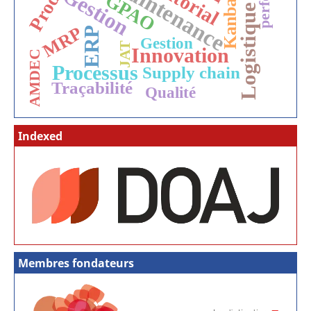
Logistique urbaine
Maintenance
Editorial
Gestion
Kanban
GPAO
MRP
ERP
Gestion
JAT
Innovation
AMDEC
Processus
Supply chain
Traçabilité
Qualité
Indexed
Membres fondateurs