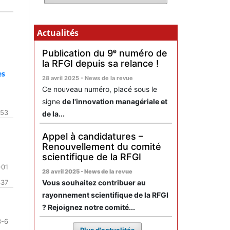
Actualités
Publication du 9ᵉ numéro de
la RFGI depuis sa relance !
es
28 avril 2025 - News de la revue
Ce nouveau numéro, placé sous le
signe
de l'innovation managériale et
353
de la...
Appel à candidatures –
Renouvellement du comité
scientifique de la RFGI
-01
28 avril 2025 - News de la revue
Vous souhaitez contribuer au
337
rayonnement scientifique de la RFGI
? Rejoignez notre comité...
3-6
Plus d'actualités