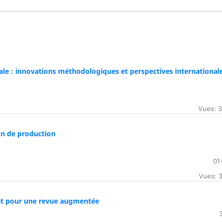
ale : innovations méthodologiques et perspectives international
Vues: 
on de production
01
Vues: 
mat pour une revue augmentée