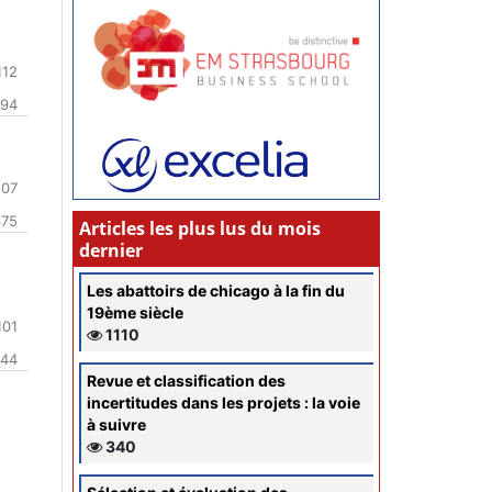
112
294
107
375
Articles les plus lus du mois
dernier
Les abattoirs de chicago à la fin du
19ème siècle
101
1110
344
Revue et classification des
incertitudes dans les projets : la voie
à suivre
340